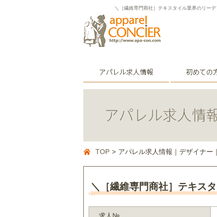
＼［繊維専門商社］テキスタイル業界のリーデ
TOP
>
アパレル求人情報｜デザイナー
＼［繊維専門商社］テキスタ
求人№