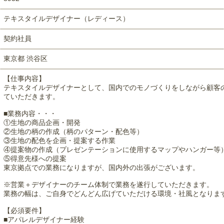
テキスタイルデザイナー（レディース）
契約社員
東京都 渋谷区
【仕事内容】
テキスタイルデザイナーとして、国内でのモノづくりをしながら顧客
ていただきます。
■業務内容・・・
①生地の商品企画・開発
②生地の柄の作成（柄のパターン・配色等）
③生地の配色を企画・提案する作業
④提案物の作成（プレゼンテーションに使用するマップやハンガー等
⑤得意先様への提案
東京拠点での業務になりますが、国内外の出張がございます。
※営業＋デザイナーのチーム体制で業務を遂行していただきます。
業務の幅は、ご自身でどんどん広げていただける環境・社風となりま
【必須要件】
■アパレルデザイナー経験