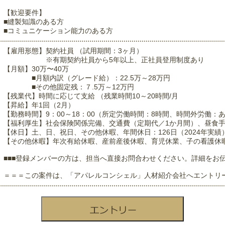
【歓迎要件】
■縫製知識のある方
■コミュニケーション能力のある方
【雇用形態】契約社員 （試用期間：3ヶ月）
※有期契約社員から5年以上、正社員登用制度あり
【月額】30万〜40万
■月額内訳（グレード給）：22.5万～28万円
■その他固定残：７.5万～12万円
【残業代】時間に応じて支給 （残業時間10～20時間/月
【昇給】年1回（2月）
【勤務時間】9：00～18：00（所定労働時間：8時間、時間外労働：
【福利厚生】社会保険関係完備、交通費（定期代／1か月間）、昼食手当
【休日】土、日、祝日、その他休暇、年間休日：126日（2024年実績
【その他休暇】年次有給休暇、産前産後休暇、育児休業、子の看護休
■■■登録メンバーの方は、担当へ直接お問合わせください。詳細をお伝
＝＝＝この案件は、「アパレルコンシェル」人材紹介会社へエントリ