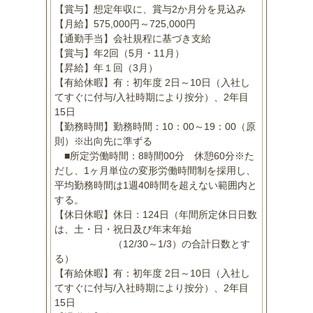
【賞与】想定年収に、賞与2か月分を見込み
【月給】575,000円～725,000円
【通勤手当】会社規程に基づき支給
【賞与】年2回（5月・11月）
【昇給】年１回（3月）
【有給休暇】有：初年度 2日～10日（入社し
てすぐに付与/入社時期により按分）、2年目
15日
【勤務時間】勤務時間：10：00～19：00（原
則）※出向先に準ずる
■所定労働時間：8時間00分 休憩60分※た
だし、1ヶ月単位の変形労働時間制を採用し、
平均勤務時間は1週40時間を超えない範囲内と
する。
【休日休暇】休日：124日（年間所定休日日数
は、土・日・祝日及び年末年始
（12/30～1/3）の合計日数とす
る）
【有給休暇】有：初年度 2日～10日（入社し
てすぐに付与/入社時期により按分）、2年目
15日