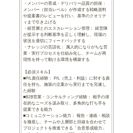
・メンバーの育成・デリバリー品質の担保：
メンバー（担当レベル）が作成する戦略資料
や提案書のレビューを行い、基準のクオリテ
ィまで引き上げる
・経営層とのエスカレーション管理： 経営陣
が提示する判断基準を正しく理解し、現場の
状況を適切にフィードバックする
・ナレッジの言語化： 属人的になりがちな営
業・実行プロセスを仕組み化し、チームが再
現性を持って動ける環境を構築する
【必須スキル】
■P/L責任経験： P/L（売上・利益）に対する責
任を持ち、施策の立案から実行までを完遂し
た経験
■B2B営業・コンサルティング経験： 相手の潜
在的なニーズを汲み取り、多角的な打ち手を
提案できる能力
■コミュニケーション能力： 報告・連絡・相談
を徹底し、チームや上層部と目線を合わせて
プロジェクトを推進できる「合意形成能力」