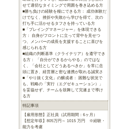
せて適切なタイミングで周囲を巻き込める方
■勝ち負けの経験を糧にできる方： 成功体験だ
けでなく、挫折や失敗から学びを得て、次の
打ち手に活かせるタフさを持っている方
■「プレイングマネージャー」を体現できる
方： 自身がフロントに立って背中を見せつ
つ、メンバーの成長を支援することに喜びを
感じられる方
■組織の判断基準（クライテリア）を遵守でき
る方： 「自分ができるからやる」のではな
く、「会社としてどうあるべきか」を常に念
頭に置き、経営層と密な連携が取れる誠実さ
■「やり抜く文化」の醸成者： 困難な状況で
も、戦略の「実行（エグゼキューション）」
を妥協せず、チームを鼓舞して完遂まで導け
る方
特記事項
【雇用形態】正社員（試用期間：6ヶ月）
【想定年収】805万円～ 1015 万円 ※経験・
能力を考慮