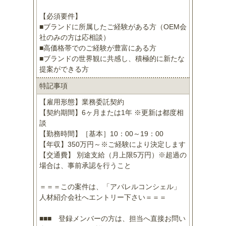
【必須要件】
■ブランドに所属したご経験がある方（OEM会
社のみの方は応相談）
■高価格帯でのご経験が豊富にある方
■ブランドの世界観に共感し、積極的に新たな
提案ができる方
特記事項
【雇用形態】業務委託契約
【契約期間】6ヶ月または1年 ※更新は都度相
談
【勤務時間】［基本］10：00～19：00
【年収】350万円～※ご経験により決定します
【交通費】 別途支給（月上限5万円）※超過の
場合は、事前承認を行うこと
＝＝＝この案件は、「アパレルコンシェル」
人材紹介会社へエントリー下さい＝＝＝
■■■ 登録メンバーの方は、担当へ直接お問い