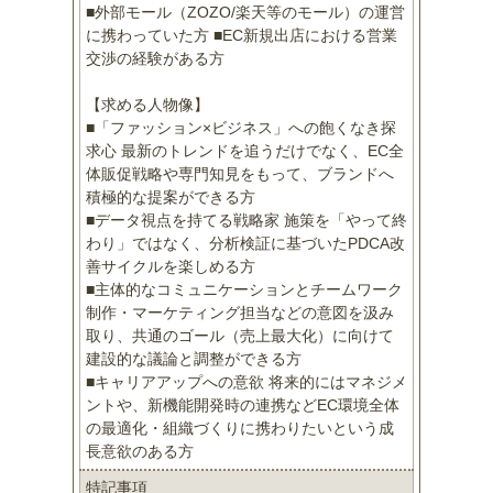
■外部モール（ZOZO/楽天等のモール）の運営
に携わっていた方 ■EC新規出店における営業
交渉の経験がある方
【求める人物像】
■「ファッション×ビジネス」への飽くなき探
求心 最新のトレンドを追うだけでなく、EC全
体販促戦略や専門知見をもって、ブランドへ
積極的な提案ができる方
■データ視点を持てる戦略家 施策を「やって終
わり」ではなく、分析検証に基づいたPDCA改
善サイクルを楽しめる方
■主体的なコミュニケーションとチームワーク
制作・マーケティング担当などの意図を汲み
取り、共通のゴール（売上最大化）に向けて
建設的な議論と調整ができる方
■キャリアアップへの意欲 将来的にはマネジメ
ントや、新機能開発時の連携などEC環境全体
の最適化・組織づくりに携わりたいという成
長意欲のある方
特記事項