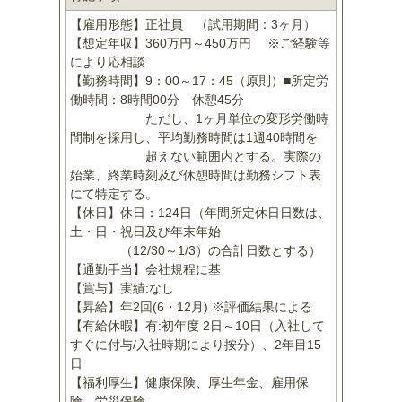
【雇用形態】正社員 （試用期間：3ヶ月）
【想定年収】360万円～450万円 ※ご経験等
により応相談
【勤務時間】9：00～17：45（原則）■所定労
働時間：8時間00分 休憩45分
ただし、1ヶ月単位の変形労働時
間制を採用し、平均勤務時間は1週40時間を
超えない範囲内とする。実際の
始業、終業時刻及び休憩時間は勤務シフト表
にて特定する。
【休日】休日：124日（年間所定休日日数は、
土・日・祝日及び年末年始
（12/30～1/3）の合計日数とする）
【通勤手当】会社規程に基
【賞与】実績:なし
【昇給】年2回(6・12月) ※評価結果による
【有給休暇】有:初年度 2日～10日（入社して
すぐに付与/入社時期により按分）、2年目15
日
【福利厚生】健康保険、厚生年金、雇用保
険、労災保険