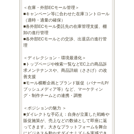
＜在庫・外部ECモール管理＞
■キャンペーン等に合わせた在庫コントロール
（適時・適量の確保）
■各外部ECモール委託先の在庫管理支援、棚
卸の進行管理
■各外部ECモールとの交渉、出退店の進行管
理
＜ディレクション・環境最適化＞
■トップページや検索一覧などEC上の商品訴
求メンテナンスや、商品詳細（ささげ）の改
善支援
■モール横断企画とブランド販促（バナー/LP/
プッシュメディア等）など、マーケティン
グ・制作チームとの連携・調整
＜ポジションの魅力 ＞
■ダイレクトな手応え：自身が立案した戦略や
販促施策が、売上などの数値として即座に返
ってきます。大きなプラットフォームを舞台
にビジネスを動かすダイナミズムを実感でき