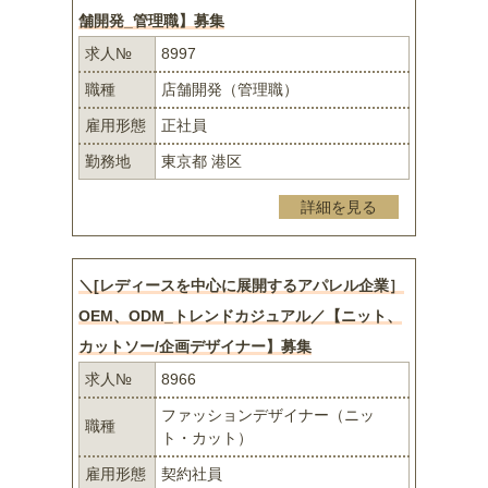
舗開発_管理職】募集
求人№
8997
職種
店舗開発（管理職）
雇用形態
正社員
勤務地
東京都 港区
詳細を見る
＼[レディースを中心に展開するアパレル企業］
OEM、ODM_トレンドカジュアル／【ニット、
カットソー/企画デザイナー】募集
求人№
8966
ファッションデザイナー（ニッ
職種
ト・カット）
雇用形態
契約社員