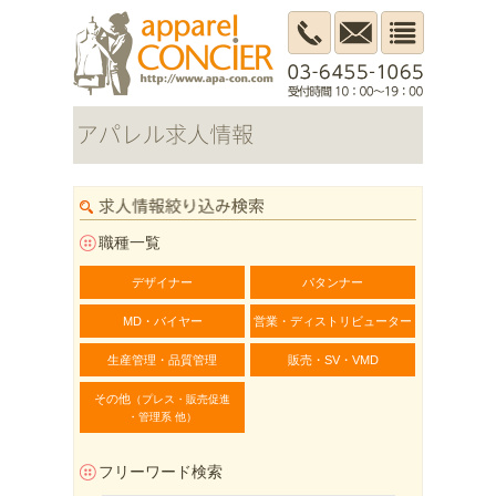
職種一覧
デザイナー
パタンナー
MD・バイヤー
営業・ディストリビューター
生産管理・品質管理
販売・SV・VMD
その他
（プレス・販売促進
・管理系 他）
フリーワード検索