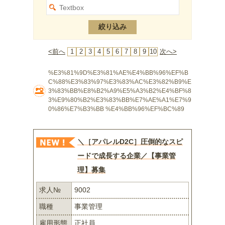
<前へ
1
2
3
4
5
6
7
8
9
10
次へ>
%E3%81%9D%E3%81%AE%E4%BB%96%EF%B
C%88%E3%83%97%E3%83%AC%E3%82%B9%E
3%83%BB%E8%B2%A9%E5%A3%B2%E4%BF%8
3%E9%80%B2%E3%83%BB%E7%AE%A1%E7%9
0%86%E7%B3%BB %E4%BB%96%EF%BC%89
＼［アパレルD2C］圧倒的なスピ
ードで成長する企業／【事業管
理】募集
求人№
9002
職種
事業管理
雇用形態
正社員