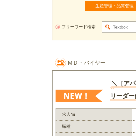
生産管理・品質管理
フリーワード検索
ＭＤ・バイヤー
＼［アパ
リーダー
求人№
職種