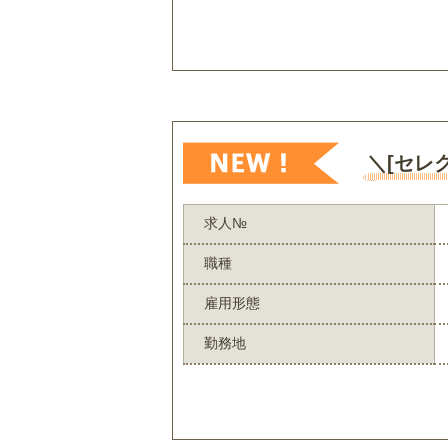
＼[セレ
求人№
職種
雇用形態
勤務地