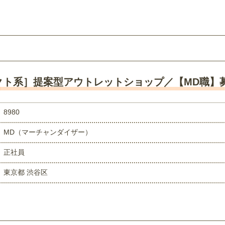
クト系］提案型アウトレットショップ／【MD職】
8980
MD（マーチャンダイザー）
正社員
東京都 渋谷区