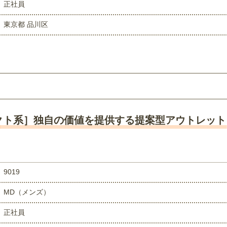
正社員
東京都 品川区
クト系］独自の価値を提供する提案型アウトレット
9019
MD（メンズ）
正社員