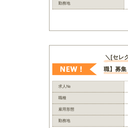
勤務地
＼[セレ
職】募集
求人№
職種
雇用形態
勤務地