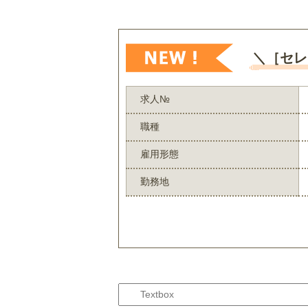
＼［セレ
求人№
職種
雇用形態
勤務地