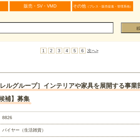
販売・SV・VMD
その他
（プレス・販売促進・管理系他）
1
2
3
4
5
6
次へ>
レルグループ］インテリアや家具を展開する事業
候補】募集
8826
バイヤー（生活雑貨）