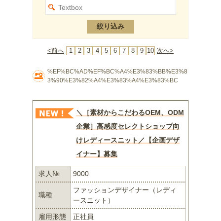
<前へ
1
2
3
4
5
6
7
8
9
10
次へ>
%EF%BC%AD%EF%BC%A4%E3%83%BB%E3%8
3%90%E3%82%A4%E3%83%A4%E3%83%BC
＼［素材からこだわるOEM、ODM
企業］高感度セレクトショップ向
けレディースニット／【企画デザ
イナー】募集
求人№
9000
ファッションデザイナー（レディ
職種
ースニット）
雇用形態
正社員