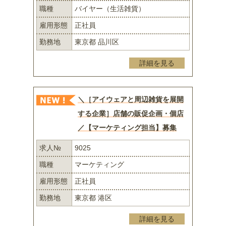
職種
バイヤー（生活雑貨）
雇用形態
正社員
勤務地
東京都 品川区
詳細を見る
＼［アイウェアと周辺雑貨を展開
する企業］店舗の販促企画・個店
／【マーケティング担当】募集
求人№
9025
職種
マーケティング
雇用形態
正社員
勤務地
東京都 港区
詳細を見る