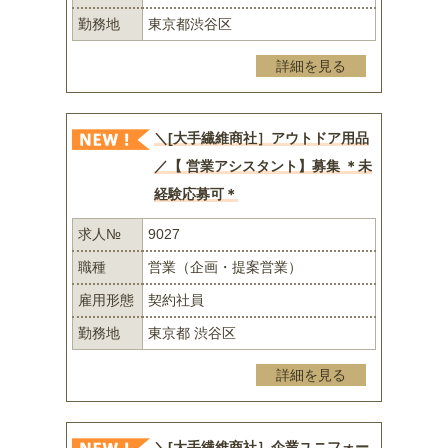
勤務地
東京都渋谷区
詳細を見る
＼[大手繊維商社］アウトドア用品
／【 営業アシスタント】募集 ＊未
経験応募可＊
求人№
9027
職種
営業（企画・提案営業）
雇用形態
契約社員
勤務地
東京都 渋谷区
詳細を見る
＼[大手繊維商社］企業ユニフォー