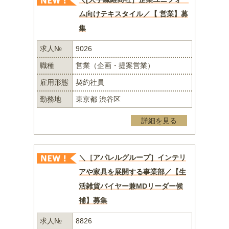
ム向けテキスタイル／【 営業】募
集
求人№
9026
職種
営業（企画・提案営業）
雇用形態
契約社員
勤務地
東京都 渋谷区
詳細を見る
＼［アパレルグループ］インテリ
アや家具を展開する事業部／【生
活雑貨バイヤー兼MDリーダー候
補】募集
求人№
8826