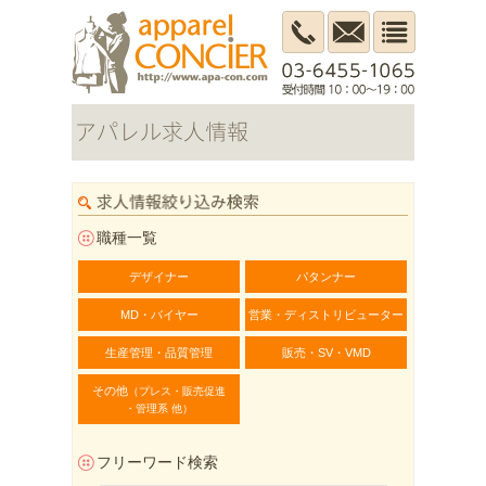
職種一覧
デザイナー
パタンナー
MD・バイヤー
営業・ディストリビューター
生産管理・品質管理
販売・SV・VMD
その他
（プレス・販売促進
・管理系 他）
フリーワード検索