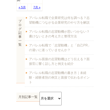
30
« 5月
7月 »
アパレル転職で企業研究は何を調べる？志
ブ
望動機につながる企業研究のやり方を解説
ロ
グ
アパレル転職の志望動機が思いつかない？
記
書けないときの考え方と整理方法
事
一
覧
アパレル転職で「志望動機」と「自己PR」
の違いに迷っていませんか？
アパレル面接の志望動機はどう伝える？面
接官に響く話し方と例文を紹介
アパレル転職の志望動機の書き方｜未経
験・経験者別の例文と面接で伝わるポイン
ト
月別記事一覧