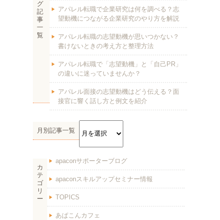
グ
アパレル転職で企業研究は何を調べる？志
記
望動機につながる企業研究のやり方を解説
事
一
覧
アパレル転職の志望動機が思いつかない？
書けないときの考え方と整理方法
アパレル転職で「志望動機」と「自己PR」
の違いに迷っていませんか？
アパレル面接の志望動機はどう伝える？面
接官に響く話し方と例文を紹介
月別記事一覧
apaconサポーターブログ
カ
テ
apaconスキルアップセミナー情報
ゴ
リ
TOPICS
ー
あぱこんカフェ