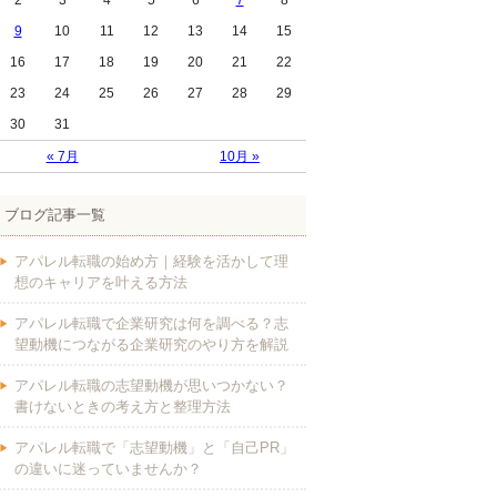
2
3
4
5
6
7
8
9
10
11
12
13
14
15
16
17
18
19
20
21
22
23
24
25
26
27
28
29
30
31
« 7月
10月 »
ブログ記事一覧
アパレル転職の始め方｜経験を活かして理
想のキャリアを叶える方法
アパレル転職で企業研究は何を調べる？志
望動機につながる企業研究のやり方を解説
アパレル転職の志望動機が思いつかない？
書けないときの考え方と整理方法
アパレル転職で「志望動機」と「自己PR」
の違いに迷っていませんか？