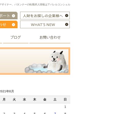
｜アパレルデザイナー、パタンナーの転職求人情報はアパレルコンシェル
2021年8月
月
火
水
木
金
土
日
1