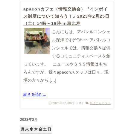
apaconカフェ（情報交換会）『インボイ
ス制度について知ろう！』2023年2月25日
（土）14時～16時 in恵比寿
こんにちは、アパレルコンシェ
ル深澤です(^^)/~~~ アパレルコ
ンシェルでは、情報交換＆提供
するコミュニティスペースを創
っています。 ニュースやＳＮＳ情報はもち
ろんですが、我々apaconスタッフは日々、現
場の方々から […]
続きを読む...
2023年02月02日（木）
あぱこんカフェ
2023年2月
月
火
水
木
金
土
日