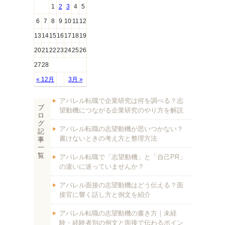
1
2
3
4
5
6
7
8
9
10
11
12
13
14
15
16
17
18
19
20
21
22
23
24
25
26
27
28
« 12月
3月 »
アパレル転職で企業研究は何を調べる？志
ブ
望動機につながる企業研究のやり方を解説
ロ
グ
アパレル転職の志望動機が思いつかない？
記
書けないときの考え方と整理方法
事
一
覧
アパレル転職で「志望動機」と「自己PR」
の違いに迷っていませんか？
アパレル面接の志望動機はどう伝える？面
接官に響く話し方と例文を紹介
アパレル転職の志望動機の書き方｜未経
験・経験者別の例文と面接で伝わるポイン