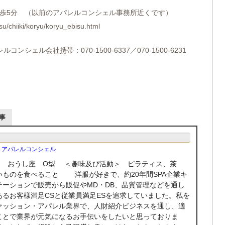
ら徒歩5分 （以前のアパレルコンシェル事務所近くです）
tsu/chiiki/koryu/koryu_ebisu.html
シェル会社携帯：070-1500-6337／070-1500-6231
事
 アパレルコンシェル
5日 おうし座 O型 ＜趣味及び活動＞ ピラティス、茶
いものを食べること 洋服が好きで、約20年間SPA企業キ
テーションで販売から販促やMD・DB、品質管理などを通し
るお客様満足CSと従業員満足ESを追求していました。私を
ァッション・アパレル業界で、人財紹介ビジネスを通し、適
ことで業界が元気になるお手伝いをしたいと思っておりま