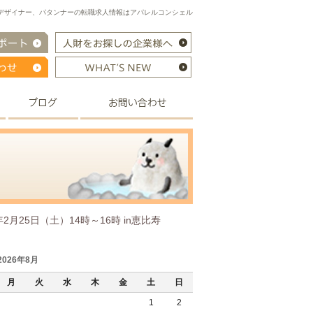
パレルデザイナー、パタンナーの転職求人情報はアパレルコンシェル
月25日（土）14時～16時 in恵比寿
2026年8月
月
火
水
木
金
土
日
1
2