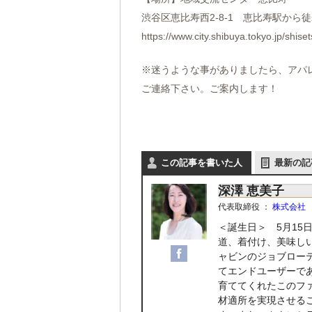
渋谷区恵比寿西2-8-1 恵比寿駅か
https://www.city.shibuya.tokyo.jp/shise
※迷うような事がありましたら、アパレルコン
ご連絡下さい。ご案内します！
この記事を書いた人
最新の記
深澤 恵美子
代表取締役
：
株式会社
＜誕生日＞ 5月1
道、着付け、美味し
ャビンのジョブロー
てエンドユーザーであ
育ててくれたこのフ
材適所を実現させる