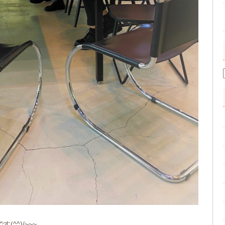
^^)/~~~