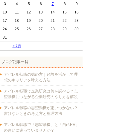
3
4
5
6
7
8
9
10
11
12
13
14
15
16
17
18
19
20
21
22
23
24
25
26
27
28
29
30
31
« 7月
ブログ記事一覧
アパレル転職の始め方｜経験を活かして理
想のキャリアを叶える方法
アパレル転職で企業研究は何を調べる？志
望動機につながる企業研究のやり方を解説
アパレル転職の志望動機が思いつかない？
書けないときの考え方と整理方法
アパレル転職で「志望動機」と「自己PR」
の違いに迷っていませんか？