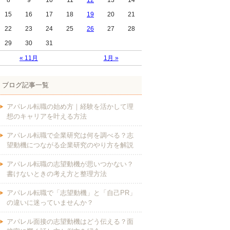
8
9
10
11
12
13
14
15
16
17
18
19
20
21
22
23
24
25
26
27
28
29
30
31
« 11月
1月 »
ブログ記事一覧
アパレル転職の始め方｜経験を活かして理
想のキャリアを叶える方法
アパレル転職で企業研究は何を調べる？志
望動機につながる企業研究のやり方を解説
アパレル転職の志望動機が思いつかない？
書けないときの考え方と整理方法
アパレル転職で「志望動機」と「自己PR」
の違いに迷っていませんか？
アパレル面接の志望動機はどう伝える？面