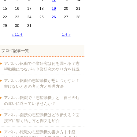
8
9
10
11
12
13
14
15
16
17
18
19
20
21
22
23
24
25
26
27
28
29
30
31
« 11月
1月 »
ブログ記事一覧
アパレル転職で企業研究は何を調べる？志
望動機につながる企業研究のやり方を解説
アパレル転職の志望動機が思いつかない？
書けないときの考え方と整理方法
アパレル転職で「志望動機」と「自己PR」
の違いに迷っていませんか？
アパレル面接の志望動機はどう伝える？面
接官に響く話し方と例文を紹介
アパレル転職の志望動機の書き方｜未経