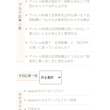
アパレル転職の始め方｜経験を活かして理
ブ
想のキャリアを叶える方法
ロ
グ
アパレル転職で企業研究は何を調べる？志
記
望動機につながる企業研究のやり方を解説
事
一
覧
アパレル転職の志望動機が思いつかない？
書けないときの考え方と整理方法
アパレル転職で「志望動機」と「自己PR」
の違いに迷っていませんか？
アパレル面接の志望動機はどう伝える？面
接官に響く話し方と例文を紹介
月別記事一覧
apaconサポーターブログ
カ
テ
apaconスキルアップセミナー情報
ゴ
リ
TOPICS
ー