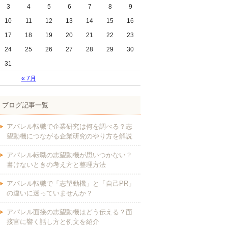
3
4
5
6
7
8
9
10
11
12
13
14
15
16
17
18
19
20
21
22
23
24
25
26
27
28
29
30
31
« 7月
ブログ記事一覧
アパレル転職で企業研究は何を調べる？志
望動機につながる企業研究のやり方を解説
アパレル転職の志望動機が思いつかない？
書けないときの考え方と整理方法
アパレル転職で「志望動機」と「自己PR」
の違いに迷っていませんか？
アパレル面接の志望動機はどう伝える？面
接官に響く話し方と例文を紹介