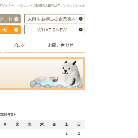
デザイナー、パタンナーの転職求人情報はアパレルコンシェル
2026年8月
月
火
水
木
金
土
日
1
2