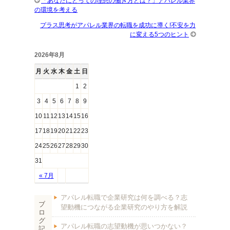
「あなたにとっての理想の働き方とは？」アパレル業界
の環境を考える
プラス思考がアパレル業界の転職を成功に導く!不安を力
に変える5つのヒント
2026年8月
月
火
水
木
金
土
日
1
2
3
4
5
6
7
8
9
10
11
12
13
14
15
16
17
18
19
20
21
22
23
24
25
26
27
28
29
30
31
« 7月
アパレル転職で企業研究は何を調べる？志
ブ
望動機につながる企業研究のやり方を解説
ロ
グ
アパレル転職の志望動機が思いつかない？
記