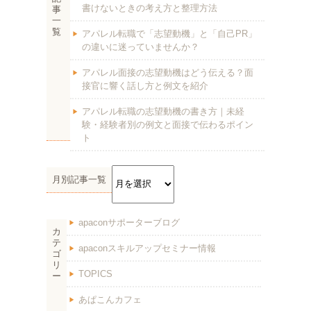
書けないときの考え方と整理方法
事
一
覧
アパレル転職で「志望動機」と「自己PR」
の違いに迷っていませんか？
アパレル面接の志望動機はどう伝える？面
接官に響く話し方と例文を紹介
アパレル転職の志望動機の書き方｜未経
験・経験者別の例文と面接で伝わるポイン
ト
月別記事一覧
apaconサポーターブログ
カ
テ
apaconスキルアップセミナー情報
ゴ
リ
TOPICS
ー
あぱこんカフェ