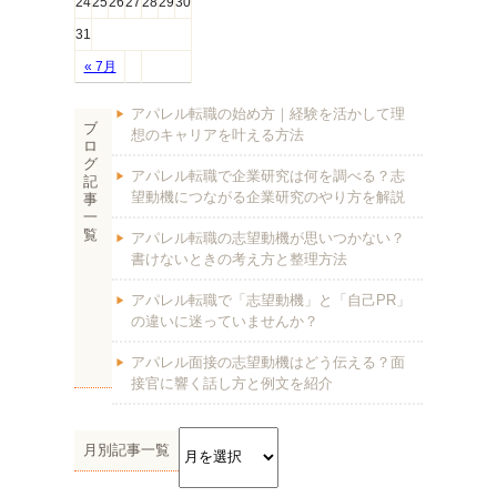
24
25
26
27
28
29
30
31
« 7月
アパレル転職の始め方｜経験を活かして理
ブ
想のキャリアを叶える方法
ロ
グ
アパレル転職で企業研究は何を調べる？志
記
望動機につながる企業研究のやり方を解説
事
一
覧
アパレル転職の志望動機が思いつかない？
書けないときの考え方と整理方法
アパレル転職で「志望動機」と「自己PR」
の違いに迷っていませんか？
アパレル面接の志望動機はどう伝える？面
接官に響く話し方と例文を紹介
月別記事一覧