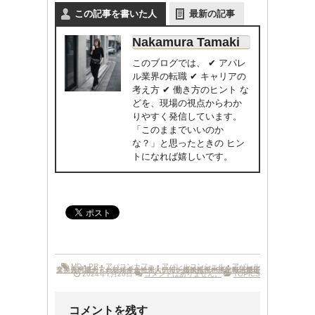
この記事を書いた人
最新の記事
Nakamura Tamaki
このブログでは、 ✔ アパレ
ル業界の転職 ✔ キャリアの
考え方 ✔ 働き方のヒント な
どを、現場の視点からわか
りやすく発信しています。
「このままでいいのか
な？」と思ったときの ヒン
トになれば嬉しいです。
MD
•
PR
•
アパコンカフェ
•
アパレルコンシェル
•
アパレル
業界専門職
プレス
情報交換会
•
人材紹介
•
求められるスキル
•
アパレル求人情報
•
人材紹介会社
•
•
求人情報
•
向いているタイプ
アパレル転職
•
相談したい
転職活動応援
•
転職相談
•
バイヤー
•
恵比寿
•
•
転職迷子
•
•
2024年7月26日
コメントはありません。
TOPICS
コメントを残す