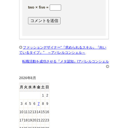
two × five =
ファッションデザイナー“『求められるスキル』『向い
ているタイプ』” ～アパレルコンシェル～
転職活動を成功させる『メタ認知』|アパレルコンシェル
2026年8月
月
火
水
木
金
土
日
1
2
3
4
5
6
7
8
9
10
11
12
13
14
15
16
17
18
19
20
21
22
23