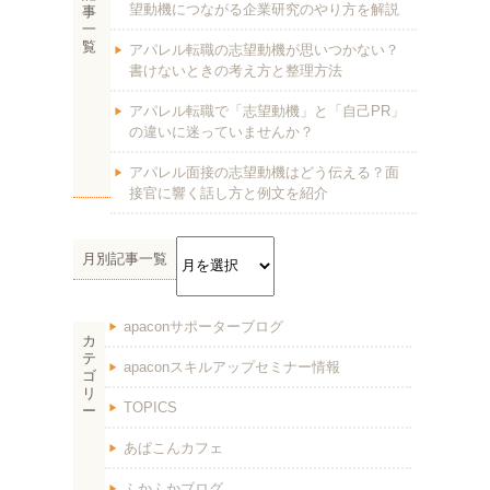
望動機につながる企業研究のやり方を解説
事
一
覧
アパレル転職の志望動機が思いつかない？
書けないときの考え方と整理方法
アパレル転職で「志望動機」と「自己PR」
の違いに迷っていませんか？
アパレル面接の志望動機はどう伝える？面
接官に響く話し方と例文を紹介
月別記事一覧
apaconサポーターブログ
カ
テ
apaconスキルアップセミナー情報
ゴ
リ
TOPICS
ー
あぱこんカフェ
ふかふかブログ