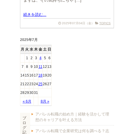
まずは、その気持ちにちゃ […]
続きを読む...
2025年07月04日（金）
TOPICS
2025年7月
月
火
水
木
金
土
日
1
2
3
4
5
6
7
8
9
10
11
12
13
14
15
16
17
18
19
20
21
22
23
24
25
26
27
28
29
30
31
« 6月
8月 »
アパレル転職の始め方｜経験を活かして理
ブ
想のキャリアを叶える方法
ロ
グ
アパレル転職で企業研究は何を調べる？志
記