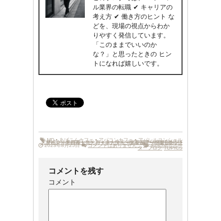
ル業界の転職 ✔ キャリアの
考え方 ✔ 働き方のヒント な
どを、現場の視点からわか
りやすく発信しています。
「このままでいいのか
な？」と思ったときの ヒン
トになれば嬉しいです。
MD
•
あぱこんカフェ
•
アパコンカフェ
•
アパレルコンシェル
デザイナー
人材紹介
•
アパレル専門職
•
•
外資系
バイヤー
•
•
コーディネーター
恵比寿
•
パタンナー
•
求人情報
•
•
ラグジュアリーブランド
•
転職活動
スキルアップセミナー
生産管理
•
•
転職活動応援
相談したい
•
•
•
2023年8月25日
コメントはありません。
apaconサポー
ターブログ
TOPICS
コメントを残す
コメント