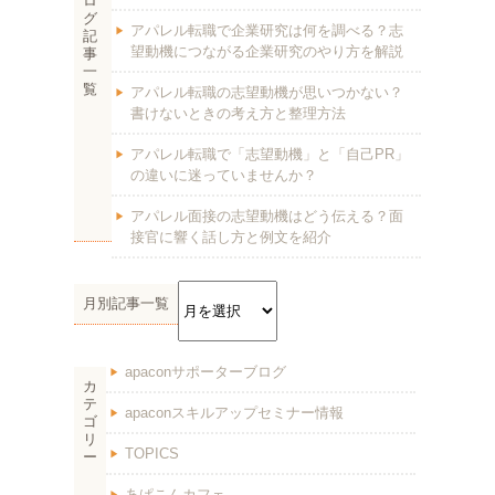
ロ
グ
アパレル転職で企業研究は何を調べる？志
記
望動機につながる企業研究のやり方を解説
事
一
覧
アパレル転職の志望動機が思いつかない？
書けないときの考え方と整理方法
アパレル転職で「志望動機」と「自己PR」
の違いに迷っていませんか？
アパレル面接の志望動機はどう伝える？面
接官に響く話し方と例文を紹介
月別記事一覧
apaconサポーターブログ
カ
テ
apaconスキルアップセミナー情報
ゴ
リ
TOPICS
ー
あぱこんカフェ