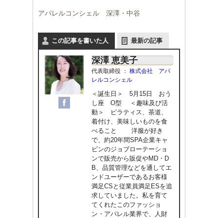
アパレルコンシェル 深澤・中谷
この記事を書いた人
最新の記事
深澤 恵美子
代表取締役
：
株式会社 アパ
レルコンシェル
＜誕生日＞ 5月15日 おう
し座 O型 ＜趣味及び活
動＞ ピラティス、茶道、
着付け、美味しいものを食
べること 洋服が好き
で、約20年間SPA企業キャ
ビンのジョブローテーショ
ンで販売から販促やMD・D
B、品質管理などを通してエ
ンドユーザーであるお客様
満足CSと従業員満足ESを追
求していました。私を育て
てくれたこのファッショ
ン・アパレル業界で、人財