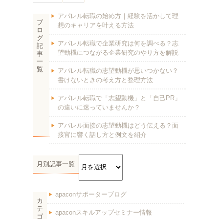
アパレル転職の始め方｜経験を活かして理
ブ
想のキャリアを叶える方法
ロ
グ
アパレル転職で企業研究は何を調べる？志
記
望動機につながる企業研究のやり方を解説
事
一
覧
アパレル転職の志望動機が思いつかない？
書けないときの考え方と整理方法
アパレル転職で「志望動機」と「自己PR」
の違いに迷っていませんか？
アパレル面接の志望動機はどう伝える？面
接官に響く話し方と例文を紹介
月別記事一覧
apaconサポーターブログ
カ
テ
apaconスキルアップセミナー情報
ゴ