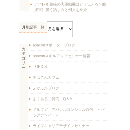
アパレル面接の志望動機はどう伝える？面
接官に響く話し方と例文を紹介
月別記事一覧
apaconサポーターブログ
カ
テ
apaconスキルアップセミナー情報
ゴ
リ
TOPICS
ー
あぱこんカフェ
ふかふかブログ
よくあるご質問 Q＆A
メルマガ アパレルコンシェル通信 ～バ
ックナンバー～
ライフキャリアデザインセミナー