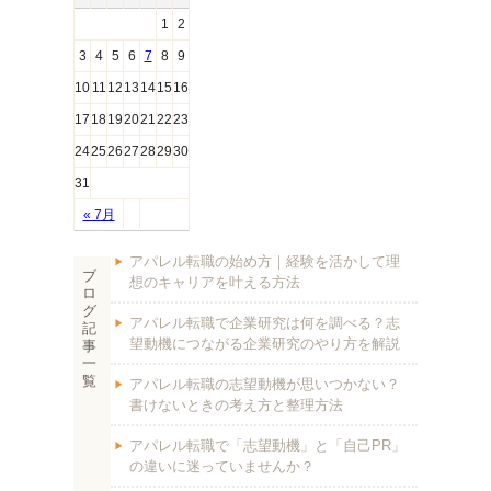
1
2
3
4
5
6
7
8
9
10
11
12
13
14
15
16
17
18
19
20
21
22
23
24
25
26
27
28
29
30
31
« 7月
アパレル転職の始め方｜経験を活かして理
ブ
想のキャリアを叶える方法
ロ
グ
アパレル転職で企業研究は何を調べる？志
記
望動機につながる企業研究のやり方を解説
事
一
覧
アパレル転職の志望動機が思いつかない？
書けないときの考え方と整理方法
アパレル転職で「志望動機」と「自己PR」
の違いに迷っていませんか？