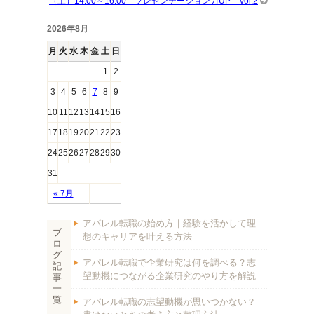
（土）14:00～16:00 プレゼンテーション力UP Vol.2
2026年8月
月
火
水
木
金
土
日
1
2
3
4
5
6
7
8
9
10
11
12
13
14
15
16
17
18
19
20
21
22
23
24
25
26
27
28
29
30
31
« 7月
アパレル転職の始め方｜経験を活かして理
ブ
想のキャリアを叶える方法
ロ
グ
アパレル転職で企業研究は何を調べる？志
記
望動機につながる企業研究のやり方を解説
事
一
覧
アパレル転職の志望動機が思いつかない？