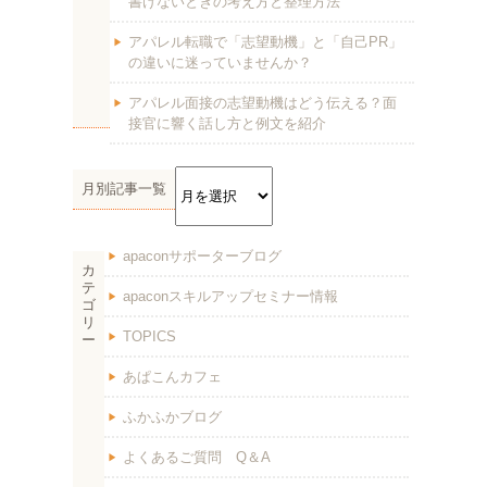
書けないときの考え方と整理方法
アパレル転職で「志望動機」と「自己PR」
の違いに迷っていませんか？
アパレル面接の志望動機はどう伝える？面
接官に響く話し方と例文を紹介
月別記事一覧
apaconサポーターブログ
カ
テ
apaconスキルアップセミナー情報
ゴ
リ
TOPICS
ー
あぱこんカフェ
ふかふかブログ
よくあるご質問 Q＆A