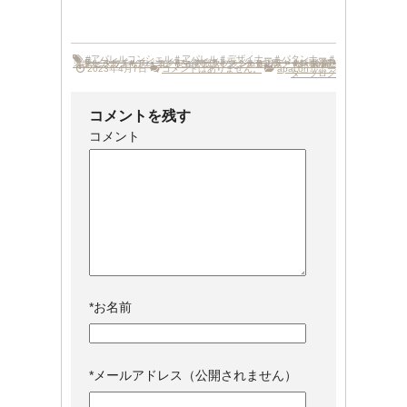
#アパレルコンシェル＃アパレル＃デザイナー＃パタンナー＃
スキルアップ＃トレンド＃マーケティング＃セミナー＃スキルアップセミナー＃アパコン＃生産管理＃マーケティングトレンドセミナー
ホスピタリティー
•
ウォッチ
•
•
コーディネーター
ラグジュアリーブランド
•
ジュエリー
＃転職
•
リテール
•
•
＃転職活動
セールス
•
外資
•
•
2023年4月7日
コメントはありません。
apaconサポー
ターブログ
コメントを残す
コメント
*
お名前
*
メールアドレス（公開されません）