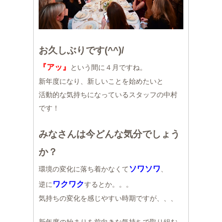
お久しぶりです(^^)/
『アッ』
という間に４月ですね。
新年度になり、新しいことを始めたいと
活動的な気持ちになっているスタッフの中村
です！
みなさんは今どんな気分でしょう
か？
ソワソワ
環境の変化に落ち着かなくて
、
ワクワク
逆に
するとか。。。
気持ちの変化を感じやすい時期ですが、、、