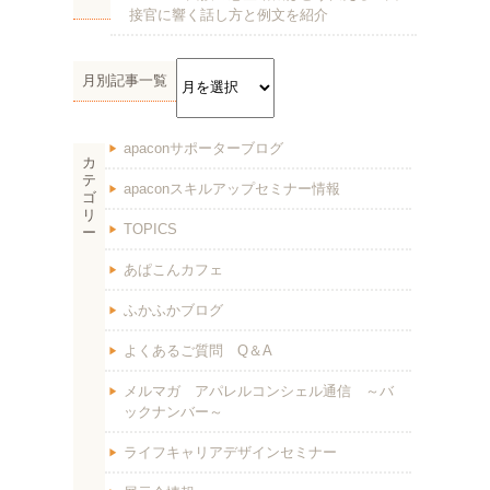
接官に響く話し方と例文を紹介
月別記事一覧
apaconサポーターブログ
カ
テ
apaconスキルアップセミナー情報
ゴ
リ
TOPICS
ー
あぱこんカフェ
ふかふかブログ
よくあるご質問 Q＆A
メルマガ アパレルコンシェル通信 ～バ
ックナンバー～
ライフキャリアデザインセミナー