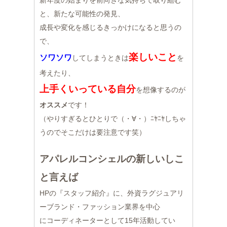
新年度の始まりを前向きな気持ちで取り組む
と、新たな可能性の発見、
成長や変化を感じるきっかけになると思うの
で、
楽しいこと
ソワソワ
してしまうときは
を
考えたり、
上手くいっている自分
を想像するのが
オススメ
です！
（やりすぎるとひとりで（・∀・）ﾆﾔﾆﾔしちゃ
うのでそこだけは要注意です笑）
アパレルコンシェルの新しいしこ
と言えば
HPの『スタッフ紹介』に、外資ラグジュアリ
ーブランド・ファッション業界を中心
にコーディネーターとして15年活動してい