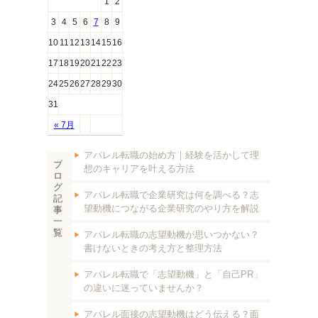
1
2
3
4
5
6
7
8
9
10
11
12
13
14
15
16
17
18
19
20
21
22
23
24
25
26
27
28
29
30
31
« 7月
アパレル転職の始め方｜経験を活かして理
ブ
想のキャリアを叶える方法
ロ
グ
アパレル転職で企業研究は何を調べる？志
記
望動機につながる企業研究のやり方を解説
事
一
覧
アパレル転職の志望動機が思いつかない？
書けないときの考え方と整理方法
アパレル転職で「志望動機」と「自己PR」
の違いに迷っていませんか？
アパレル面接の志望動機はどう伝える？面