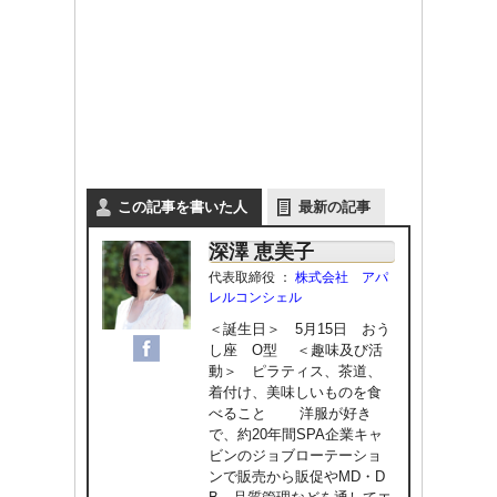
この記事を書いた人
最新の記事
深澤 恵美子
代表取締役
：
株式会社 アパ
レルコンシェル
＜誕生日＞ 5月15日 おう
し座 O型 ＜趣味及び活
動＞ ピラティス、茶道、
着付け、美味しいものを食
べること 洋服が好き
で、約20年間SPA企業キャ
ビンのジョブローテーショ
ンで販売から販促やMD・D