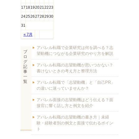
17
18
19
20
21
22
23
24
25
26
27
28
29
30
31
« 7月
アパレル転職で企業研究は何を調べる？志
ブ
望動機につながる企業研究のやり方を解説
ロ
グ
アパレル転職の志望動機が思いつかない？
記
書けないときの考え方と整理方法
事
一
覧
アパレル転職で「志望動機」と「自己PR」
の違いに迷っていませんか？
アパレル面接の志望動機はどう伝える？面
接官に響く話し方と例文を紹介
アパレル転職の志望動機の書き方｜未経
験・経験者別の例文と面接で伝わるポイン
ト