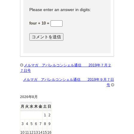
Please enter an answer in digits:
four + 10 =
メルマガ アパレルコンシェル通信 2019年７月２
７日号
メルマガ アパレルコンシェル通信 2019年９月７日
号
2026年8月
月
火
水
木
金
土
日
1
2
3
4
5
6
7
8
9
10
11
12
13
14
15
16