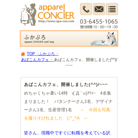
TOP
ふかぶろ
あぱこんカフェ
あぱこんカフェ、開催しました(^^)/
~~~
あぱこんカフェ、開催しました(^^)/~~~
めちゃくちゃ暑い14時 ι(´Д｀υ)ｱﾂｨｰ 4名集
まりました！ パタンナーさん2名、デザイナ
ーさん1名、生産管理1名
～ 今回も写真
を撮りそびれました (;^_^A ～
皆さん、現職中ですぐに転職を考えている訳